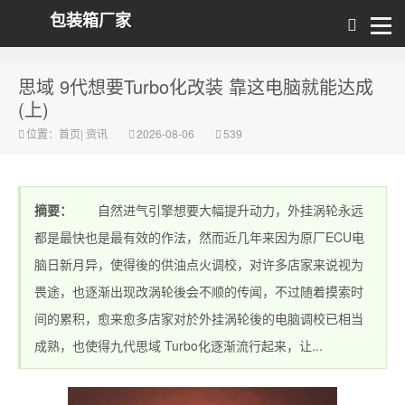
包装箱厂家
思域 9代想要Turbo化改装 靠这电脑就能达成
(上)
位置：
首页
|
资讯
2026-08-06
539
摘要：
自然进气引擎想要大幅提升动力，外挂涡轮永远
都是最快也是最有效的作法，然而近几年来因为原厂ECU电
脑日新月异，使得後的供油点火调校，对许多店家来说视为
畏途，也逐渐出现改涡轮後会不顺的传闻，不过随着摸索时
间的累积，愈来愈多店家对於外挂涡轮後的电脑调校已相当
成熟，也使得九代思域 Turbo化逐渐流行起来，让...