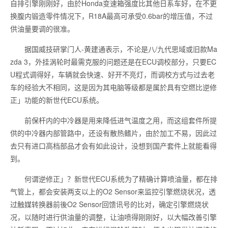
自排引擎刚刚好，由於Honda变速箱强度比其他日系车好，在不更
换腹内锻造零件情况下，R18A最高可承受0.6bar的增压值，不过
供油量要调的很准。
据国威技研掌门人-黄建通表示，不论是八/九代思域或旧款Ma
zda 3，外挂涡轮时最需克服的问题还是在ECU调校部分，只要EC
U程式调得好，车辆就会快速、好开不亮灯，而调校方式与过去老
车的经验大不相同，这是因为其电脑等级都是属於具有空燃比逆修
正」功能的新世代ECU系统。
前保杆内的中冷器是用来降低进气温度之用，而这组套件所提
供的中冷器内部管路中，还设有散热鳍片，由於加工不易，因此过
去只有进口高档部品才会有如此设计，没想到国产套件上就能看得
到。
何谓逆修正」？新世代ECU系统为了精确计算喷油量，都在排
气管上，都会安装两支以上的O2 Sensor来监控引擎燃烧状况，透
过触媒转换器前後O2 Sensor回馈讯号的比对，确定引擎燃烧状
况，以随时进行供油量的调整，让油喷得刚刚好，以大幅改善引擎