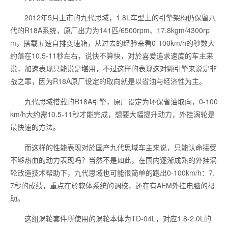
2012年5月上市的九代思域，1.8L车型上的引擎架构仍保留八
代的R18A系统，原厂出力为141匹/6500rpm、17.8kgm/4300rp
m，搭载五速自排变速箱，从过去的经验来看0-100km/h的秒数大
约落在10.5-11秒左右，说快不算快，对於喜爱追求速度的车主来
说，加速表现只能说是堪用，不过这样的表现这对颗引擎来说是非
战之罪，因为R18A原厂设定的取向就是以省油与经济性为主。
九代思域搭载的R18A引擎，原厂设定为环保省油取向，0-100
km/h大约需10.5-11秒才能完成，想要大幅提升动力，外挂涡轮是
最快速的方法。
而这样的性能表现对於国产九代思域车主来说，只能认命接受
不够热血的动力表现吗？当然不是如此，在国内逐渐成熟的外挂涡
轮改造技术帮助下，九代思域也可能很简单的跑出0-100km/h：7.
7秒的成绩，重点在於软体系统的调校，还在有AEM外挂电脑的帮
助。
这组涡轮套件所使用的涡轮本体为TD-04L，对应1.8-2.0L的