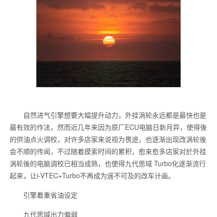
自然进气引擎想要大幅提升动力，外挂涡轮永远都是最快也是
最有效的作法，然而近几年来因为原厂ECU电脑日新月异，使得後
的供油点火调校，对许多店家来说视为畏途，也逐渐出现改涡轮後
会不顺的传闻，不过随着摸索时间的累积，愈来愈多店家对於外挂
涡轮後的电脑调校已相当成熟，也使得九代思域 Turbo化逐渐流行
起来，让i-VTEC+Turbo不再成为遥不可及的改车计画。
引擎着重省油设定
九代思域出力偏弱