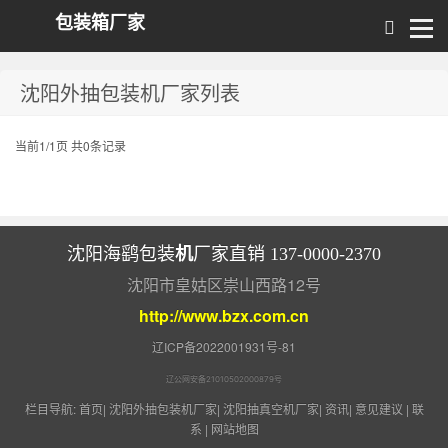
包装箱厂家
沈阳外抽包装机厂家列表
当前1/1页 共0条记录
机
沈阳海鹞包装
厂家直销 137-0000-2370
沈阳市皇姑区崇山西路12号
http://www.bzx.com.cn
辽ICP备2022001931号-81
辽公网安备21010502000879号
栏目导航:
首页
|
沈阳外抽包装机厂家
|
沈阳抽真空机厂家
|
资讯
|
意见建议
|
联
系
|
网站地图