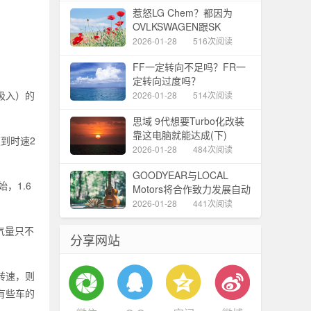
惹怒LG Chem？都因为
OVLKSWAGEN跟SK
Innovation合作！
2026-01-28
516次阅读
FF一定转向不足吗？FR一
定转向过度吗？
吸入）的
2026-01-28
514次阅读
思域 9代想要Turbo化改装
靠这电脑就能达成(下)
到时速2
2026-01-28
484次阅读
GOODYEAR与LOCAL
，1.6
Motors将合作致力发展自动
驾驶技术！
2026-01-28
441次阅读
气量只不
分享网站
转速，则
有些车的