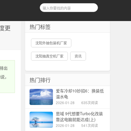
热门标签
度更
沈阳外抽包装机厂家
沈阳抽真空机厂家
资讯
排出
如说，
热门排行
爱车冷却10妙招6：换装低
温水龟
2026-01-28
635次阅读
思域 9代想要Turbo化改装
靠这电脑就能达成(上)
2026-01-28
541次阅读