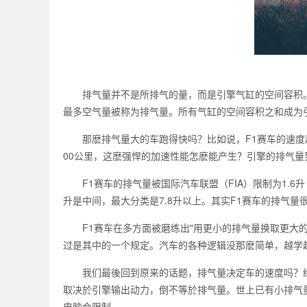
排气量并不是所排气的量，而是引擎气缸的空间容积。
最多空气量被称为排气量。所有气缸的空间容积之和成为
那麽排气量大的车跑得快吗？比如说，F1赛车的速度超
00公里，这麽强悍的加速性能怎麽能产生？引擎的排气量
F1赛车的排气量被国际汽车联盟（FIA）限制为1.6升（
升是中间，最大分类是7.8升以上。其实F1赛车的排气量
F1赛车在多方面被磨练出"用更小的排气量换取更大的
过是其中的一个规定。汽车的各种逻辑没那麽简单，越学
我们最後回到原来的话题，排气量决定车的速度吗？结
取决於引擎输出动力，倒不等於排气量。世上已有小排气
电脑会限制。