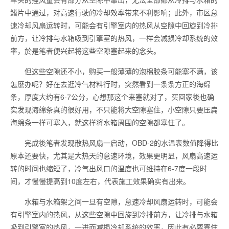
鳍片中通过，对高速行驶的冷却效率带来不利影响；此外，市区怠
速冷却风扇运转时，可能会有引擎室内的热风从空隙中回旋到冷排
前方，让冷排与水箱吸到引擎室的热风，一样会减损冷却系统的效
率，於是笔者便兴起将这些空隙塞起来的念头。
但这些空隙还不小，购买一般薄薄的泡棉胶条可能塞不满，该
怎麽办呢？好在去逛冷气材料行时，突然看到一条条方正的海绵
条，厚度大约有6-7公分，心想那这个来塞就对了，买回家後也确
实发现海绵条真的很好用，不只能将大空隙塞住，小空隙只要压扁
海绵条一样可塞入，就这样将水箱周围的空隙都塞住了。
完成後笔者发现散热风扇一启动，OBD-2的水温表数值降得比
原本还要快，尤其是大热天的怠速环境，效果更明显，风扇高速运
转的时间也缩短了，冷气出风口的温度也可维持在6-7度一段时
间，才慢慢提高到10度左右，代表施工效果确实有出来。
水箱与水箱架之间一旦有空隙，怠速冷却风扇运转时，可能会
有引擎室内的热风，从这些空隙中回旋到冷排前方，让冷排与水箱
吸到引擎室的热风，一进而减损冷却系统的效率，因此有必要塞住