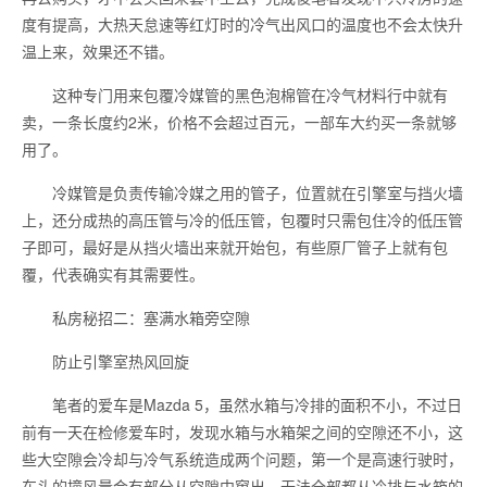
度有提高，大热天怠速等红灯时的冷气出风口的温度也不会太快升
温上来，效果还不错。
这种专门用来包覆冷媒管的黑色泡棉管在冷气材料行中就有
卖，一条长度约2米，价格不会超过百元，一部车大约买一条就够
用了。
冷媒管是负责传输冷媒之用的管子，位置就在引擎室与挡火墙
上，还分成热的高压管与冷的低压管，包覆时只需包住冷的低压管
子即可，最好是从挡火墙出来就开始包，有些原厂管子上就有包
覆，代表确实有其需要性。
私房秘招二：塞满水箱旁空隙
防止引擎室热风回旋
笔者的爱车是Mazda 5，虽然水箱与冷排的面积不小，不过日
前有一天在检修爱车时，发现水箱与水箱架之间的空隙还不小，这
些大空隙会冷却与冷气系统造成两个问题，第一个是高速行驶时，
车头的撞风量会有部分从空隙中窜出，无法全部都从冷排与水箱的