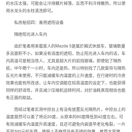
的水压太强，可能会让冷排鳍片掉落，反而不利冷排散热，所以使
用水龙头的水柱清洗即可。
私房秘招四：善用遮阳设备
隔绝阳光进入车内
由於笔者用来载家人的Mazda 5是属於厢式休旅车，玻璃数量
多且面积不小，如果没有适度的遮阳，防止阳光进入车内的话，车
内高温可是相当惊人，尤其是超大片的前挡玻璃，即使贴了隔热
纸，中午晒个一小时，车内还是热，所以特别找了几款窗帘与隔热
反光片来使用，不只能减缓车内温度的上升速度，在行驶时的冷房
效果也能有所改进，让车内空调能在较高温度的设定下，也能获得
同样的舒适性，并且减少压缩机运转时间，对於油耗表现相信也能
有正面的助益。
而经过笔者实测中控台上有没有放置反光隔热片，中控台上的
温度竟然可以差了将近20度，从原本的60度降低到42度左右，可
有效减缓车内温度升高速度，且还可避免内装提早老化龟裂，一片
不到300元的东西，使用上不麻烦且有不错的效果，推荐大家使