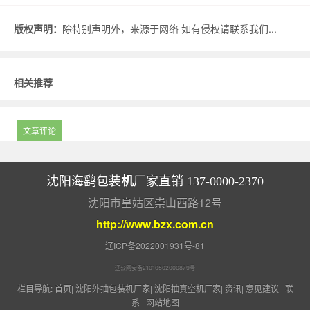
版权声明：
除特别声明外，来源于网络 如有侵权请联系我们...
相关推荐
文章评论
机
沈阳海鹞包装
厂家直销 137-0000-2370
沈阳市皇姑区崇山西路12号
http://www.bzx.com.cn
辽ICP备2022001931号-81
辽公网安备21010502000879号
栏目导航:
首页
|
沈阳外抽包装机厂家
|
沈阳抽真空机厂家
|
资讯
|
意见建议
|
联
系
|
网站地图