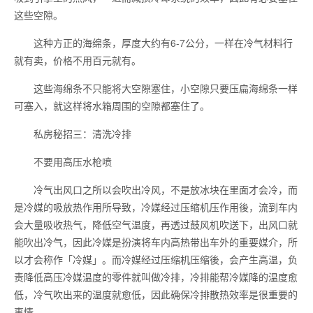
这些空隙。
这种方正的海绵条，厚度大约有6-7公分，一样在冷气材料行
就有卖，价格不用百元就有。
这些海绵条不只能将大空隙塞住，小空隙只要压扁海绵条一样
可塞入，就这样将水箱周围的空隙都塞住了。
私房秘招三：清洗冷排
不要用高压水枪喷
冷气出风口之所以会吹出冷风，不是放冰块在里面才会冷，而
是冷媒的吸放热作用所导致，冷媒经过压缩机压作用後，流到车内
会大量吸收热气，降低空气温度，再透过鼓风机吹送下，出风口就
能吹出冷气，因此冷媒是扮演将车内高热带出车外的重要媒介，所
以才会称作「冷媒」。而冷媒经过压缩机压缩後，会产生高温，负
责降低高压冷媒温度的零件就叫做冷排，冷排能帮冷媒降的温度愈
低，冷气吹出来的温度就愈低，因此确保冷排散热效率是很重要的
事情。