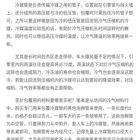
冷媒管是负责传输冷媒之用的管子，位置就在引擎室与挡火墙
上，还分成热的高压管与冷的低压管，包覆时只需包住冷的管子即
可，之所以要这样做是因为冷的低压管是回流到冷气压缩机的冷
媒，冷媒温度比较低的话，有助於冷气压缩机长时间运转时的散
热，同时也可以降低高压冷媒的温度，让冷气降温的效率再提昇一
些。
尤其是长时间在市区走走停停，车头撞风量不足的情况下，引
擎室内的高温往往会提高将近70度，高温状态下对於冷气压缩机的
运转也会造成阻力，冷冻油的寿命也会缩短，冷气也会逐渐没这麽
冷，若能让回流到压缩机内的冷媒可以达到更好的降温效果，对压
缩机、冷气效率等都会有正面帮助。
至於包覆用的材料要哪里买呢？笔者是从坊间的冷气材料行
中，购买专门用来包覆冷媒管的黑色泡棉管来使用，一条长度约2
米，价格不会超过百元，一部车大约买一条就够用了，这些泡棉管
为中空管，只要用剪刀从中剪开，套入车上的冷媒管，然後再用束
带系紧即可，泡棉管有分内径尺寸，记得先量上冷媒管的口径大小
再去购买，才不会买回来套不上去，完成後笔者发现不只冷房的速